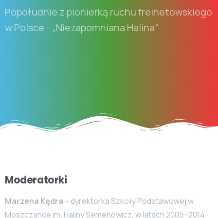
Popołudnie z pionierką ruchu freinetowskiego
w Polsce - „Niezapomniana Halina”
Moderatorki
Marzena Kędra
– dyrektorka Szkoły Podstawowej w
Moszczance im. Haliny Semenowicz, w latach 2005–2014