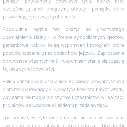
pamięci, posłuchamy opowieści tych, którzy mieli
szczęście ją znać, obejrzymy obrazy i pamiątki, które
przywołują jej niezwykłą obecność.
Popołudnie będzie też okazją do uroczystego
upamiętnienia Haliny – w formie symbolicznych gestów,
pamiątkowej tablicy, ksiąg wspomnień i fotografii, które
pozwolą każdemu z nas oddać hołd jej życiu. Zaproszenie
do wpisania własnych myśli i wspomnień stanie się częścią
tej niezwykłej opowieści.
Halina patronowała działaniom Polskiego Stowarzyszenia
Animatorów Pedagogiki Celestyna Freineta nawet wtedy,
gdy sama nie mogła już czynnie uczestniczyć w realizacji
projektów, sekundowała każdemu przedsięwzięciu.
Los sprawił, że żyła długo, mogła się cieszyć owocami
swojej pracy i pozostawiła piękną spuściznę. Dożyła 94