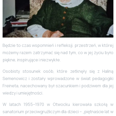
Będzie to czas wspomnień i refleksji, przestrzeń, w której
możemy razem zatrzymać się nad tym, co w jej życiu było
piękne, inspirujące i niezwykłe.
Osobisty stosunek osób, które zetknęły się z Haliną
Semenowicz i zostały wprowadzone w świat pedagogiki
Freineta, nacechowany był szacunkiem i podziwem dla jej
wiedzy i umiejętności.
W latach 1955–1970 w Otwocku kierowała szkołą w
sanatorium przeciwgruźliczym dla dzieci – „piętnaście lat w