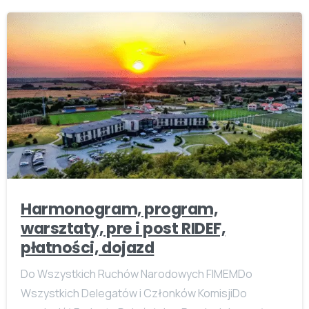
Harmonogram, program,
warsztaty, pre i post RIDEF,
płatności, dojazd
Do Wszystkich Ruchów Narodowych FIMEMDo
Wszystkich Delegatów i Członków KomisjiDo