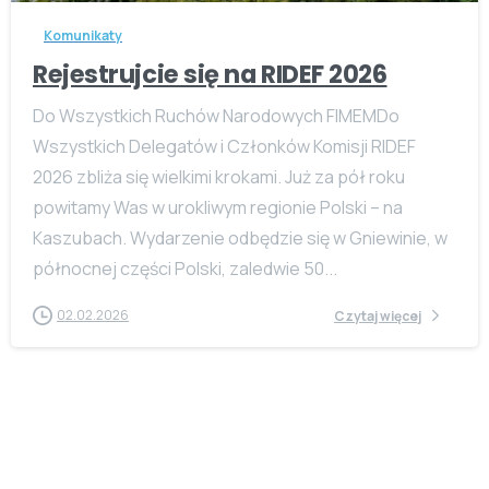
Komunikaty
Rejestrujcie się na RIDEF 2026
Do Wszystkich Ruchów Narodowych FIMEMDo
Wszystkich Delegatów i Członków Komisji RIDEF
2026 zbliża się wielkimi krokami. Już za pół roku
powitamy Was w urokliwym regionie Polski – na
Kaszubach. Wydarzenie odbędzie się w Gniewinie, w
północnej części Polski, zaledwie 50...
02.02.2026
Czytaj więcej