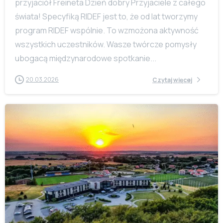
przyjaciół Freineta Dzień dobry Przyjaciele z całego
świata! Specyfiką RIDEF jest to, że od lat tworzymy
program RIDEF wspólnie. To wzmożona aktywność
wszystkich uczestników. Wasze twórcze pomysły
ubogacą międzynarodowe spotkanie...
20.03.2026
Czytaj więcej