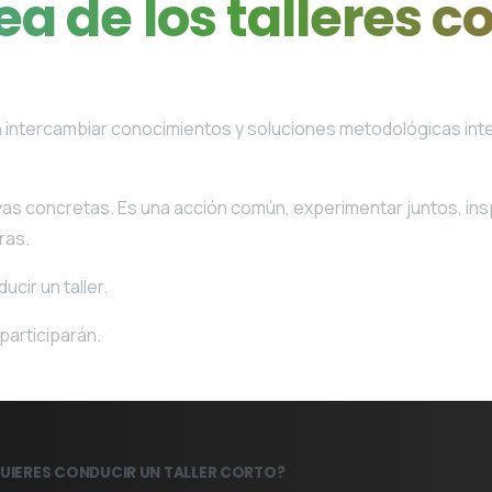
ea
de
los
talleres
co
n intercambiar conocimientos y soluciones metodológicas int
as concretas. Es una acción común, experimentar juntos, insp
oras.
cir un taller.
participarán.
UIERES CONDUCIR UN TALLER CORTO?