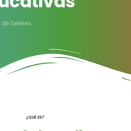
ucativas
 de talleres.
¿QUÉ ES?