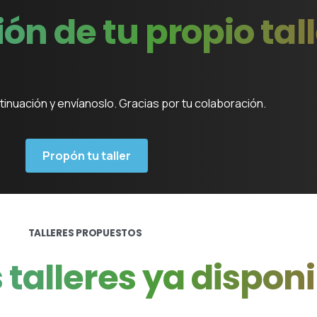
ión
de
tu
propio
tal
ontinuación y envíanoslo. Gracias por tu colaboración.
Propón tu taller
TALLERES PROPUESTOS
s
talleres
ya
disponi