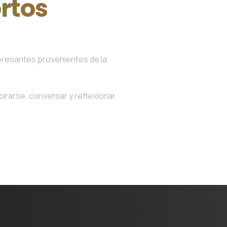
rtos
eresantes provenientes de la
irarse, conversar y reflexionar.