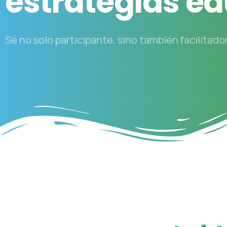
estrategias
ed
Sé no solo participante, sino también facilitador