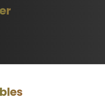
ler
bles